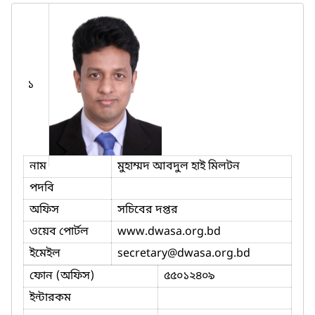
১
নাম
মুহাম্মদ আবদুল হাই মিলটন
পদবি
অফিস
সচিবের দপ্তর
ওয়েব পোর্টল
www.dwasa.org.bd
ইমেইল
secretary
@dwasa.org.bd
ফোন (অফিস)
৫৫০১২৪০৯
ইন্টারকম