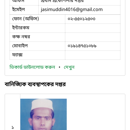
অফিস
প্রধান প্রকৌশলীর দপ্তর
ইমেইল
jasimuddin4016
@gmail.com
ফোন (অফিস)
০২-৫৫০১২৫০৩
ইন্টারকম
কক্ষ নম্বর
মোবাইল
০১৯১৪৭৫১০৮৯
ফ্যাক্স
ভিকার্ড ডাউনলোড করুন
•
দেখুন
বানিজ্যিক ব্যবস্থাপকের দপ্তর
১