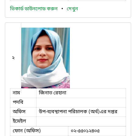
ভিকার্ড ডাউনলোড করুন
•
দেখুন
২
নাম
জিনাত রেহানা
পদবি
অফিস
উপ-ব্যবস্থাপনা পরিচালক (অর্থ)এর দপ্তর
ইমেইল
ফোন (অফিস)
০২-৫৫০১২৪০৫