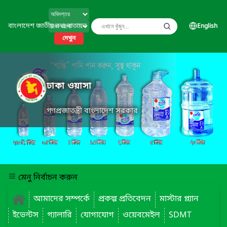
বাংলাদেশ জাতীয় তথ্য বাতায়ন
English
দেখুন
ঢাকা ওয়াসা
গণপ্রজাতন্ত্রী বাংলাদেশ সরকার
মেনু নির্বাচন করুন
আমাদের সম্পর্কে
প্রকল্প প্রতিবেদন
মাস্টার প্ল্যান
ইভেন্টস
গ্যালারি
যোগাযোগ
ওয়েবমেইল
SDMT