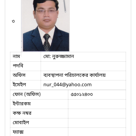
৩
নাম
মো: নুরুজ্জামান
পদবি
অফিস
ব্যবস্থাপনা পরিচালকের কার্যালয়
ইমেইল
nur_044
@yahoo.com
ফোন (অফিস)
৫৫০১২৪০৩
ইন্টারকম
কক্ষ নম্বর
মোবাইল
ফ্যাক্স