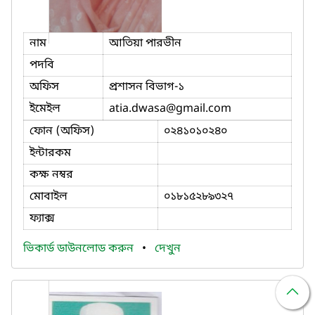
নাম
আতিয়া পারভীন
পদবি
অফিস
প্রশাসন বিভাগ-১
ইমেইল
atia.dwasa
@gmail.com
ফোন (অফিস)
০২৪১০১০২৪০
ইন্টারকম
কক্ষ নম্বর
মোবাইল
০১৮১৫২৮৯৩২৭
ফ্যাক্স
ভিকার্ড ডাউনলোড করুন
•
দেখুন