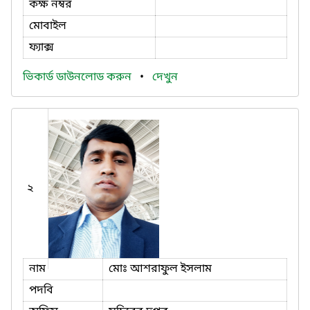
কক্ষ নম্বর
মোবাইল
ফ্যাক্স
ভিকার্ড ডাউনলোড করুন
•
দেখুন
২
নাম
মোঃ আশরাফুল ইসলাম
পদবি