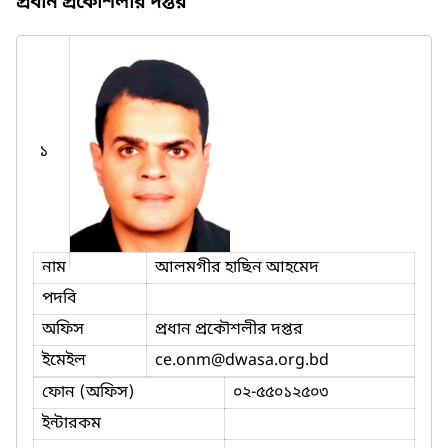
প্রধান প্রকৌশলীর দপ্তর
১
নাম
আলমগীর হাছিন আহমেদ
পদবি
অফিস
প্রধান প্রকৌশলীর দপ্তর
ইমেইল
ce.onm
@dwasa.org.bd
ফোন (অফিস)
০২-৫৫০১২৫০৩
ইন্টারকম