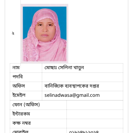
২
নাম
মোছাঃ সেলিনা খাতুন
পদবি
অফিস
বানিজ্যিক ব্যবস্থাপকের দপ্তর
ইমেইল
selinadwasa
@gmail.com
ফোন (অফিস)
ইন্টারকম
কক্ষ নম্বর
মোবাইল
০১৯২৪৯১২০২৪