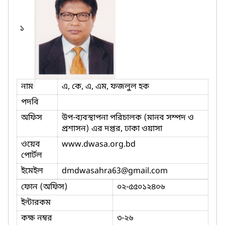
১
নাম
এ, কে, এ, এম, ফজলুল হক
পদবি
অফিস
উপ-ব্যবস্থাপনা পরিচালক (মানব সম্পদ ও
প্রশাসন) এর দপ্তর, ঢাকা ওয়াসা
ওয়েব
www.dwasa.org.bd
পোর্টল
ইমেইল
dmdwasahra63
@gmail.com
ফোন (অফিস)
০২-৫৫০১২৪০৬
ইন্টারকম
কক্ষ নম্বর
৩-২৬