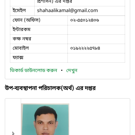
প্রশাসন) এর দপ্তর
ইমেইল
shahaalikamal
@gmail.com
ফোন (অফিস)
০২-৫৫০১২৪০৬
ইন্টারকম
কক্ষ নম্বর
মোবাইল
০১৯২২২২৫৭৮৪
ফ্যাক্স
ভিকার্ড ডাউনলোড করুন
•
দেখুন
উপ-ব্যবস্থাপনা পরিচালক(অর্থ) এর দপ্তর
১