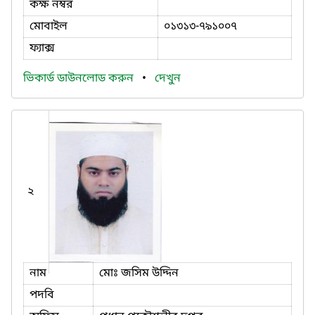
কক্ষ নম্বর
মোবাইল
০১৩১৩-৭৯১০০৭
ফ্যাক্স
ভিকার্ড ডাউনলোড করুন
•
দেখুন
২
নাম
মোঃ জসিম উদ্দিন
পদবি