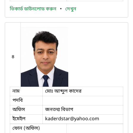
ভিকার্ড ডাউনলোড করুন
•
দেখুন
৪
নাম
মোঃ আব্দুল কাদের
পদবি
অফিস
জনতথ্য বিভাগ
ইমেইল
kaderdstar
@yahoo.com
ফোন (অফিস)