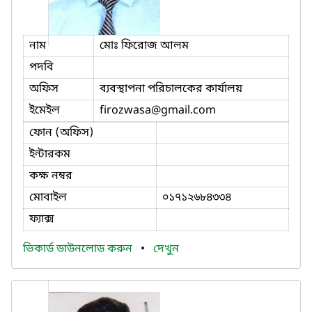
নাম
মোঃ ফিরোজ আলম
পদবি
অফিস
ব্যবস্থাপনা পরিচালকের কার্যালয়
ইমেইল
firozwasa
@gmail.com
ফোন (অফিস)
ইন্টারকম
কক্ষ নম্বর
মোবাইল
০১৭১২৬৮৪৩৩৪
ফ্যাক্স
ভিকার্ড ডাউনলোড করুন
•
দেখুন