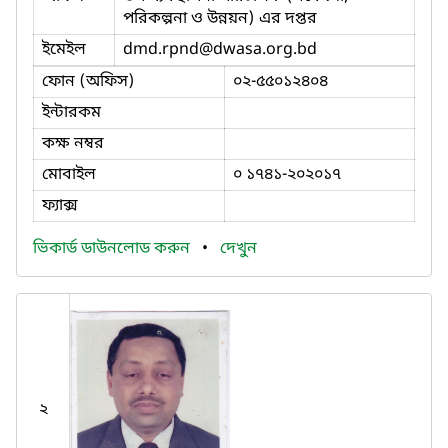
পরিকল্পনা ও উন্নয়ন) এর দপ্তর
ইমেইল
dmd.rpnd
@dwasa.org.bd
ফোন (অফিস)
০২-৫৫০১২৪০৪
ইন্টারকম
কক্ষ নম্বর
মোবাইল
০ ১৭৪১-২০২০১৭
ফ্যাক্স
ভিকার্ড ডাউনলোড করুন
•
দেখুন
২