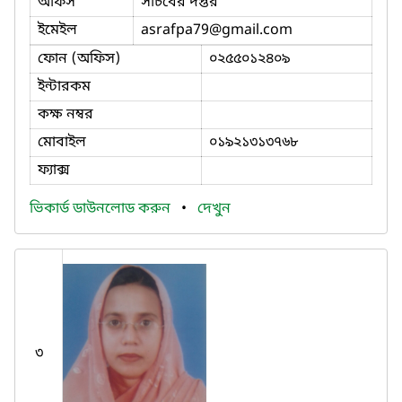
অফিস
সচিবের দপ্তর
ইমেইল
asrafpa79
@gmail.com
ফোন (অফিস)
০২৫৫০১২৪০৯
ইন্টারকম
কক্ষ নম্বর
মোবাইল
০১৯২১৩১৩৭৬৮
ফ্যাক্স
ভিকার্ড ডাউনলোড করুন
•
দেখুন
৩