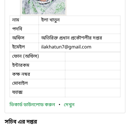
নাম
ইলা খাতুন
পদবি
অফিস
অতিরিক্ত প্রধান প্রকৌশলীর দপ্তর
ইমেইল
ilakhatun7
@gmail.com
ফোন (অফিস)
ইন্টারকম
কক্ষ নম্বর
মোবাইল
ফ্যাক্স
ভিকার্ড ডাউনলোড করুন
•
দেখুন
সচিব এর দপ্তর