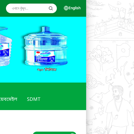
English
য়েবমেইল
SDMT