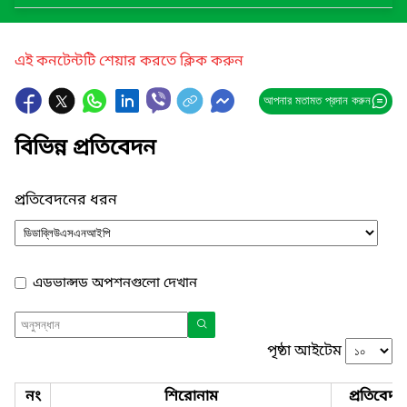
এই কনটেন্টটি শেয়ার করতে ক্লিক করুন
আপনার মতামত প্রদান করুন
বিভিন্ন প্রতিবেদন
প্রতিবেদনের ধরন
এডভান্সড অপশনগুলো দেখান
পৃষ্ঠা আইটেম
নং
শিরোনাম
প্রতিবেদ