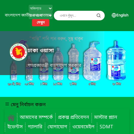
বাংলাদেশ জাতীয় তথ্য বাতায়ন
English
দেখুন
ঢাকা ওয়াসা
গণপ্রজাতন্ত্রী বাংলাদেশ সরকার
মেনু নির্বাচন করুন
আমাদের সম্পর্কে
প্রকল্প প্রতিবেদন
মাস্টার প্ল্যান
ইভেন্টস
গ্যালারি
যোগাযোগ
ওয়েবমেইল
SDMT