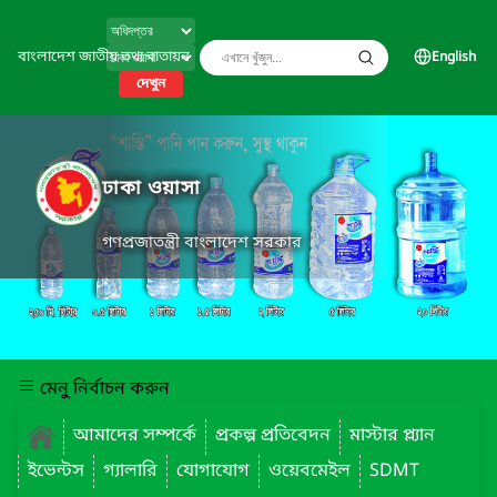
বাংলাদেশ জাতীয় তথ্য বাতায়ন
English
দেখুন
ঢাকা ওয়াসা
গণপ্রজাতন্ত্রী বাংলাদেশ সরকার
মেনু নির্বাচন করুন
আমাদের সম্পর্কে
প্রকল্প প্রতিবেদন
মাস্টার প্ল্যান
ইভেন্টস
গ্যালারি
যোগাযোগ
ওয়েবমেইল
SDMT