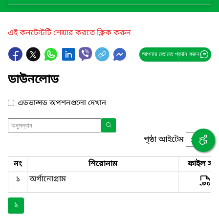
এই কনটেন্টটি শেয়ার করতে ক্লিক করুন
আপনার মতামত প্রদান করুন
ডাউনলোড
এডভান্সড অপশনগুলো দেখান
পৃষ্ঠা আইটেম
নং
শিরোনাম
ফাইল সমূ
১
অর্গানোগ্রাম
১