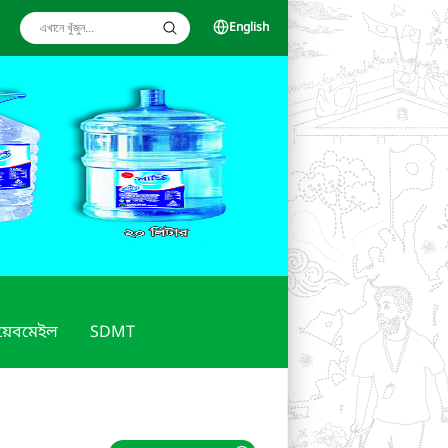
English
য়েবমেইল
SDMT