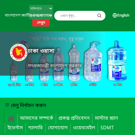
বাংলাদেশ জাতীয় তথ্য বাতায়ন
English
দেখুন
ঢাকা ওয়াসা
গণপ্রজাতন্ত্রী বাংলাদেশ সরকার
মেনু নির্বাচন করুন
আমাদের সম্পর্কে
প্রকল্প প্রতিবেদন
মাস্টার প্ল্যান
ইভেন্টস
গ্যালারি
যোগাযোগ
ওয়েবমেইল
SDMT