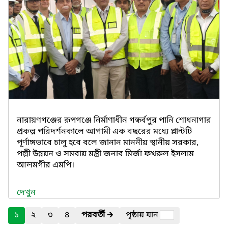
নারায়ণগঞ্জের রূপগঞ্জে নির্মাণাধীন গন্ধর্বপুর পানি শোধনাগার
প্রকল্প পরিদর্শনকালে আগামী এক বছরের মধ্যে প্লান্টটি
পূর্ণাঙ্গভাবে চালু হবে বলে জানান মাননীয় স্থানীয় সরকার,
পল্লী উন্নয়ন ও সমবায় মন্ত্রী জনাব মির্জা ফখরুল ইসলাম
আলমগীর এমপি।
দেখুন
১
২
৩
৪
পরবর্তী
🡲
পৃষ্ঠায় যান