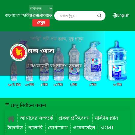
বাংলাদেশ জাতীয় তথ্য বাতায়ন
English
দেখুন
ঢাকা ওয়াসা
গণপ্রজাতন্ত্রী বাংলাদেশ সরকার
মেনু নির্বাচন করুন
আমাদের সম্পর্কে
প্রকল্প প্রতিবেদন
মাস্টার প্ল্যান
ইভেন্টস
গ্যালারি
যোগাযোগ
ওয়েবমেইল
SDMT