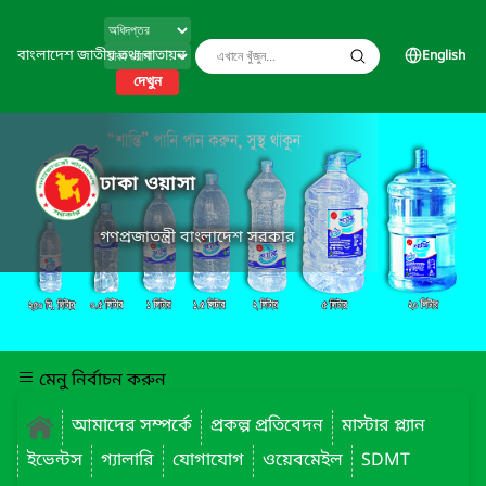
বাংলাদেশ জাতীয় তথ্য বাতায়ন
English
দেখুন
ঢাকা ওয়াসা
গণপ্রজাতন্ত্রী বাংলাদেশ সরকার
মেনু নির্বাচন করুন
আমাদের সম্পর্কে
প্রকল্প প্রতিবেদন
মাস্টার প্ল্যান
ইভেন্টস
গ্যালারি
যোগাযোগ
ওয়েবমেইল
SDMT