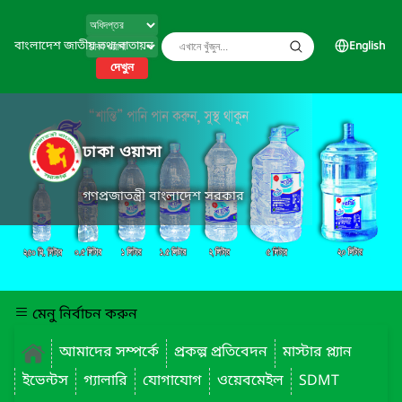
বাংলাদেশ জাতীয় তথ্য বাতায়ন
English
দেখুন
ঢাকা ওয়াসা
গণপ্রজাতন্ত্রী বাংলাদেশ সরকার
মেনু নির্বাচন করুন
আমাদের সম্পর্কে
প্রকল্প প্রতিবেদন
মাস্টার প্ল্যান
ইভেন্টস
গ্যালারি
যোগাযোগ
ওয়েবমেইল
SDMT