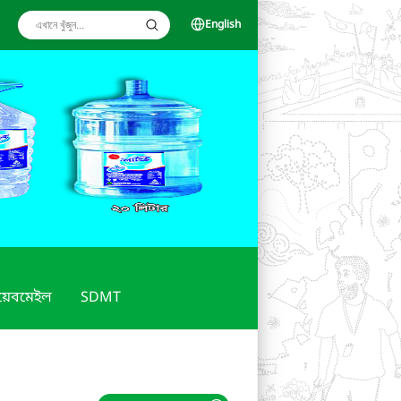
English
য়েবমেইল
SDMT