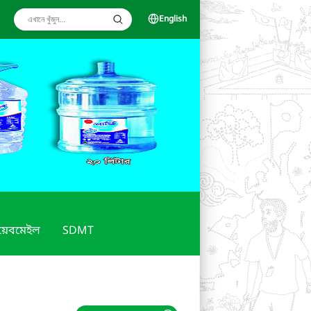
English
য়েবমেইল
SDMT