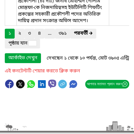
প্রকৌশলী (চঃ দাঃ) জনাব মোহাম্মদ গোলাম
মোস্তফা-কে নিজদায়িত্বসহ ইউটিলিটি শিফটিং
প্রকল্পের সহকারী প্রকৌশলী পদের অতিরিক্ত
দায়িত্ব প্রদান সংক্রান্ত অফিস আদেশ।
১
২
৩
৪
...
৩৯১
পরবর্তী
🡲
পৃষ্ঠায় যান
আর্কাইভ দেখুন
দেখছেন ১ থেকে ১০ পর্যন্ত, মোট ৩৯০৫ এন্ট্রি
এই কনটেন্টটি শেয়ার করতে ক্লিক করুন
আপনার মতামত প্রদান করুন