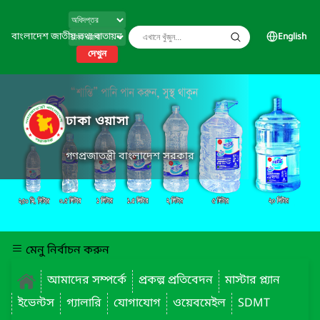
বাংলাদেশ জাতীয় তথ্য বাতায়ন
English
দেখুন
ঢাকা ওয়াসা
গণপ্রজাতন্ত্রী বাংলাদেশ সরকার
মেনু নির্বাচন করুন
আমাদের সম্পর্কে
প্রকল্প প্রতিবেদন
মাস্টার প্ল্যান
ইভেন্টস
গ্যালারি
যোগাযোগ
ওয়েবমেইল
SDMT