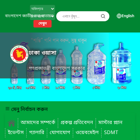
বাংলাদেশ জাতীয় তথ্য বাতায়ন
English
দেখুন
ঢাকা ওয়াসা
গণপ্রজাতন্ত্রী বাংলাদেশ সরকার
মেনু নির্বাচন করুন
আমাদের সম্পর্কে
প্রকল্প প্রতিবেদন
মাস্টার প্ল্যান
ইভেন্টস
গ্যালারি
যোগাযোগ
ওয়েবমেইল
SDMT