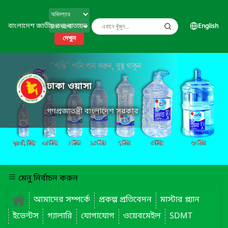
বাংলাদেশ জাতীয় তথ্য বাতায়ন
English
দেখুন
ঢাকা ওয়াসা
গণপ্রজাতন্ত্রী বাংলাদেশ সরকার
মেনু নির্বাচন করুন
আমাদের সম্পর্কে
প্রকল্প প্রতিবেদন
মাস্টার প্ল্যান
ইভেন্টস
গ্যালারি
যোগাযোগ
ওয়েবমেইল
SDMT