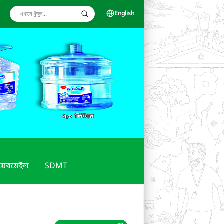
English
য়েবমেইল
SDMT