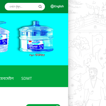
English
য়েবমেইল
SDMT