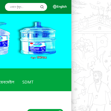
English
য়েবমেইল
SDMT